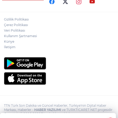
yaşındaki çocuk öldü, annesi ise yoğun
bakımda
Adalet Bakanı Gürlek eski Özel Harekat
Gizlilik Politikası
Başkanı Behçet Oktay’ın yakınlarını
Çerez Politikası
kabul etti
Veri Politikası
Kullanım Şartnamesi
Bakan Yumaklı: "İspanya’da
görevlendirilen 2 yangın söndürme
Künye
uçağımız, çalışmalarını başarıyla
İletişim
tamamlayarak yurda döndü"
TTN Türk Son Dakika ve Güncel Haberler, Türkiye'nin Dijital Haber
Markası, Haberler -
HABER YAZILIMI
ve TURKTICARET.NET projesidir
Copyright© 2006-2026 Tüm hakları saklıdır.