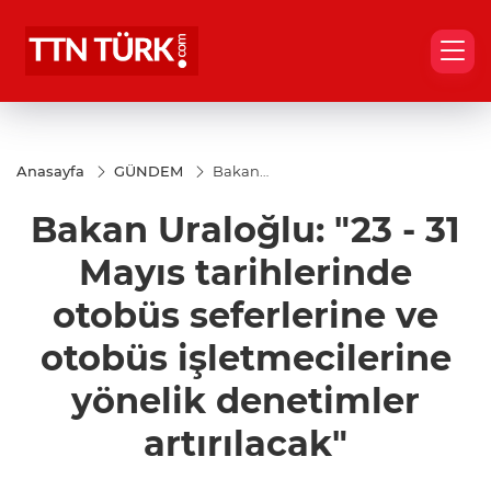
Anasayfa
GÜNDEM
Bakan
Uraloğlu: "23 -
31 Mayıs
Bakan Uraloğlu: "23 - 31
tarihlerinde
otobüs
seferlerine ve
Mayıs tarihlerinde
otobüs
işletmecilerine
otobüs seferlerine ve
yönelik
denetimler
otobüs işletmecilerine
artırılacak"
yönelik denetimler
artırılacak"