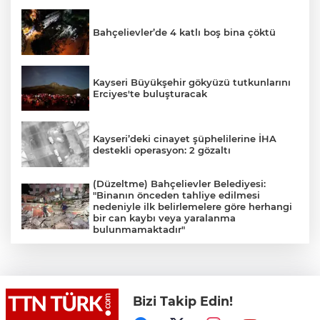
Bahçelievler’de 4 katlı boş bina çöktü
Kayseri Büyükşehir gökyüzü tutkunlarını
Erciyes'te buluşturacak
Kayseri’deki cinayet şüphelilerine İHA
destekli operasyon: 2 gözaltı
(Düzeltme) Bahçelievler Belediyesi:
"Binanın önceden tahliye edilmesi
nedeniyle ilk belirlemelere göre herhangi
bir can kaybı veya yaralanma
bulunmamaktadır"
Yol kenarındaki otomobilde bir kadın ölü,
bir kişi ağır yaralı halde bulundu
Bizi Takip Edin!
Çanakkale’de, iddiaya göre dairede
yapılan ilaçlamadan zehirlenen 9