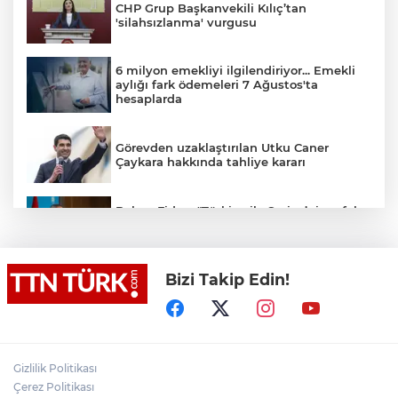
CHP Grup Başkanvekili Kılıç’tan
'silahsızlanma' vurgusu
6 milyon emekliyi ilgilendiriyor... Emekli
aylığı fark ödemeleri 7 Ağustos'ta
hesaplarda
Görevden uzaklaştırılan Utku Caner
Çaykara hakkında tahliye kararı
Bakan Fidan: "Türkiye ile Suriye’nin refah
ve istikrarını birbirinden ayrı görmemiz
mümkün değil"
Bizi Takip Edin!
Bakan Gürlek: "(Behçet Oktay’ın ölümü)
Karanlık bir nokta kalmayacak, suçlu
varsa da bunu çıkartmak devletin görevi"
Cumhurbaşkanı Yardımcısı Yılmaz:
"Savunma sanayiinde hedefimiz en kısa
Gizlilik Politikası
sürede ülkemizi ilk 10 ihracatçı ülke
arasına sokmak"
Çerez Politikası