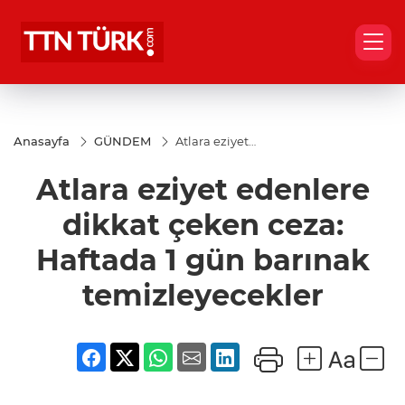
Anasayfa
GÜNDEM
Atlara eziyet
edenlere dikkat
çeken ceza:
Atlara eziyet edenlere
Haftada 1 gün
barınak
temizleyecekler
dikkat çeken ceza:
Haftada 1 gün barınak
temizleyecekler