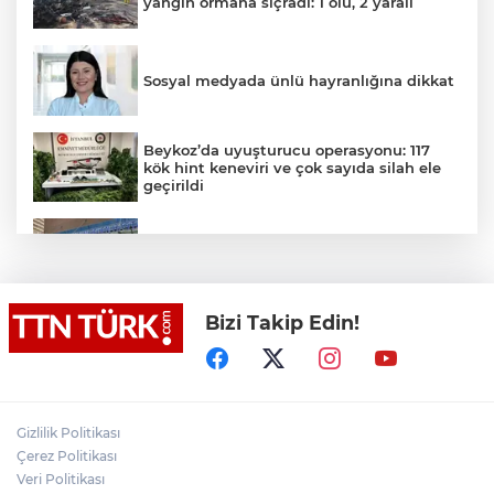
yangın ormana sıçradı: 1 ölü, 2 yaralı
Sosyal medyada ünlü hayranlığına dikkat
Beykoz’da uyuşturucu operasyonu: 117
kök hint keneviri ve çok sayıda silah ele
geçirildi
Valiliğin yasağına rağmen denize giren
hakem boğularak hayatını kaybetti
Bizi Takip Edin!
Denize girmeyin uyarısına aldırış
etmeyen 14 yaşındaki çocuk dalgalara
kapılarak kayboldu
Akülü çocuk aracının tekerleğine
zulalanmış metamfetamin ile yakalanan
Gizlilik Politikası
şahıs tutuklandı
Çerez Politikası
Veri Politikası