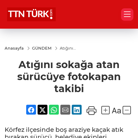
Anasayfa
GÜNDEM
Atığını
sokağa
atan
Atığını sokağa atan
sürücüye
fotokapan
takibi
sürücüye fotokapan
takibi
Körfez ilçesinde boş araziye kaçak atık
bırakan sürücü, belediye ekipleri