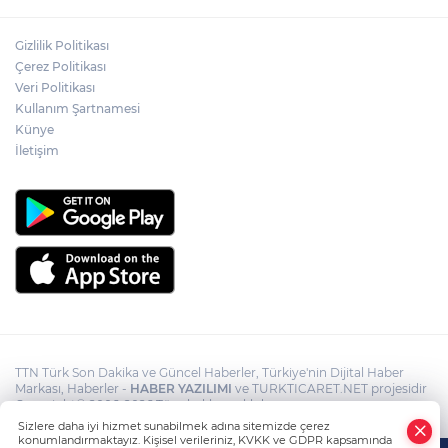
Akın Gürlek: Örgüt silahları bırakacak,
Gizlilik Politikası
mağaraları boşaltacak
Çerez Politikası
Veri Politikası
Rojin Kabaiş, Hiranur Nilgün Aygar ve
Kullanım Şartnamesi
Kıvanç Uman’ın ailelerini hedef alam
Künye
siber zorbalara operasyon
İletişim
TTN Türk Son Dakika ve Güncel Haberler, Türkiye'nin Dijital Haber
Markası, Haberler -
HABER YAZILIMI
ve TURKTICARET.NET projesidir
Copyright© 2006-2026 Tüm hakları saklıdır.
Sizlere daha iyi hizmet sunabilmek adına sitemizde çerez
konumlandırmaktayız. Kişisel verileriniz, KVKK ve GDPR kapsamında