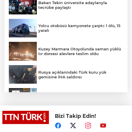
Bakan Tekin üniversite adaylarıyla
tecrübe paylaştı
Yolcu otobüsü kamyonete çarptı: 1 ölü, 15
yaralı
Kuzey Marmara Otoyolunda saman yüklü
tır dorsesi alevlere teslim oldu
Rusya açıklarındaki Türk kuru yük
gemisine İHA saldırısı
Terörsüz Türkiye yasa teklifi
komisyondan geçti
Bizi Takip Edin!
Lukaku Fener’e mi, Beşiktaş’a mı geliyor?