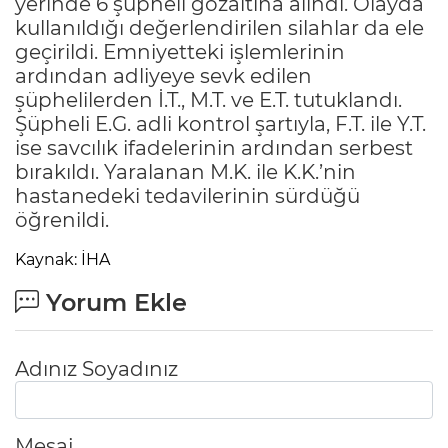
yerinde 6 şüpheli gözaltına alındı. Olayda
kullanıldığı değerlendirilen silahlar da ele
geçirildi. Emniyetteki işlemlerinin
ardından adliyeye sevk edilen
şüphelilerden İ.T., M.T. ve E.T. tutuklandı.
Şüpheli E.G. adli kontrol şartıyla, F.T. ile Y.T.
ise savcılık ifadelerinin ardından serbest
bırakıldı. Yaralanan M.K. ile K.K.’nin
hastanedeki tedavilerinin sürdüğü
öğrenildi.
Kaynak: İHA
Yorum Ekle
Adınız Soyadınız
Mesaj