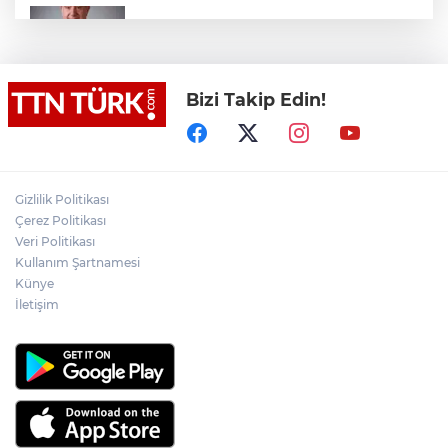
İş Bankası Grubu üst yönetiminde görev
değişimi
Bizi Takip Edin!
Yeni aldığı motosikletle kaza yapan genç
gözyaşları arasında toprağa verildi
Yasaklı madde kullandığı için çocuğu
elinden alınan anneden tüm anne-
Gizlilik Politikası
babalara çağrı
Çerez Politikası
Veri Politikası
Kullanım Şartnamesi
Cumhurbaşkanı Erdoğan, Suudi
Arabistan yolcusu
Künye
İletişim