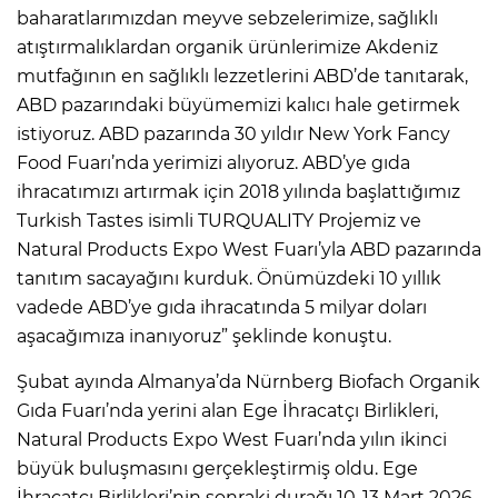
baharatlarımızdan meyve sebzelerimize, sağlıklı
atıştırmalıklardan organik ürünlerimize Akdeniz
mutfağının en sağlıklı lezzetlerini ABD’de tanıtarak,
ABD pazarındaki büyümemizi kalıcı hale getirmek
istiyoruz. ABD pazarında 30 yıldır New York Fancy
Food Fuarı’nda yerimizi alıyoruz. ABD’ye gıda
ihracatımızı artırmak için 2018 yılında başlattığımız
Turkish Tastes isimli TURQUALITY Projemiz ve
Natural Products Expo West Fuarı’yla ABD pazarında
tanıtım sacayağını kurduk. Önümüzdeki 10 yıllık
vadede ABD’ye gıda ihracatında 5 milyar doları
aşacağımıza inanıyoruz” şeklinde konuştu.
Şubat ayında Almanya’da Nürnberg Biofach Organik
Gıda Fuarı’nda yerini alan Ege İhracatçı Birlikleri,
Natural Products Expo West Fuarı’nda yılın ikinci
büyük buluşmasını gerçekleştirmiş oldu. Ege
İhracatçı Birlikleri’nin sonraki durağı 10-13 Mart 2026