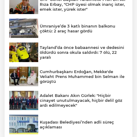
Rıza Erbay, "CHP üyesi olmak inanç ister,
emek ister, yürek ister"
Ümraniye’de 3 katlı binanın balkonu
çöktü: 2 araç hasar gördü
Tayland’da önce babaannesi ve dedesini
öldürdü sonra okula saldırdı: 7 ölü, 22
yaralı
Cumhurbaşkanı Erdoğan, Mekke'de
Veliaht Prens Muhammed bin Selman ile
görüştü
Adalet Bakanı Akın Gürlek: "Hiçbir
cinayet unutulmayacak, hiçbir delil göz
ardı edilmeyecek"
Kuşadası Belediyesi’nden adli süreç
açıklaması