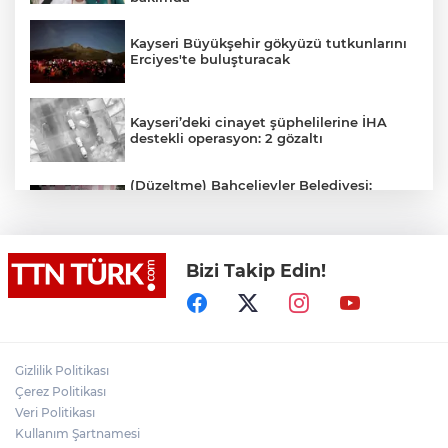
Kayseri Büyükşehir gökyüzü tutkunlarını
Erciyes'te buluşturacak
Kayseri’deki cinayet şüphelilerine İHA
destekli operasyon: 2 gözaltı
(Düzeltme) Bahçelievler Belediyesi:
"Binanın önceden tahliye edilmesi
nedeniyle ilk belirlemelere göre herhangi
bir can kaybı veya yaralanma
bulunmamaktadır"
Bizi Takip Edin!
Adalet Bakanı Gürlek eski Özel Harekat
Başkanı Behçet Oktay’ın yakınlarını
kabul etti
Psikolog Çapar: "Sıcak havalarda
Gizlilik Politikası
kendimizi daha gergin, sabırsız ve öfkeli
Çerez Politikası
hissedebiliriz"
Veri Politikası
Kullanım Şartnamesi
Bakan Yumaklı: "İspanya’da