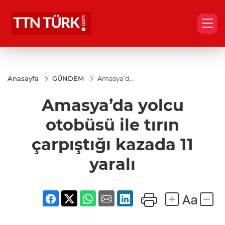
Anasayfa
GÜNDEM
Amasya’da
yolcu
otobüsü
Amasya’da yolcu
ile tırın
çarpıştığı
kazada 11
otobüsü ile tırın
yaralı
çarpıştığı kazada 11
yaralı