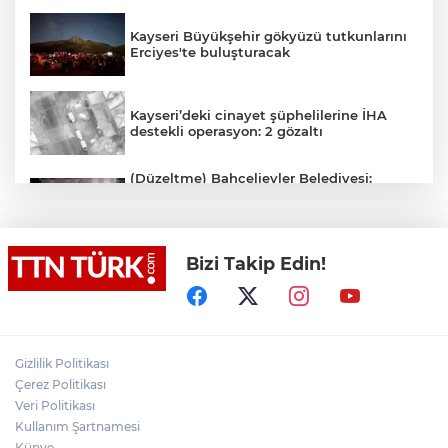
Kayseri Büyükşehir gökyüzü tutkunlarını
Erciyes'te buluşturacak
Kayseri’deki cinayet şüphelilerine İHA
destekli operasyon: 2 gözaltı
(Düzeltme) Bahçelievler Belediyesi:
"Binanın önceden tahliye edilmesi
nedeniyle ilk belirlemelere göre herhangi
bir can kaybı veya yaralanma
bulunmamaktadır"
Bizi Takip Edin!
Adalet Bakanı Gürlek eski Özel Harekat
Başkanı Behçet Oktay’ın yakınlarını
kabul etti
Psikolog Çapar: "Sıcak havalarda
Gizlilik Politikası
kendimizi daha gergin, sabırsız ve öfkeli
Çerez Politikası
hissedebiliriz"
Veri Politikası
Kullanım Şartnamesi
Bakan Yumaklı: "İspanya’da
görevlendirilen 2 yangın söndürme
Künye