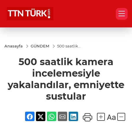
Anasayfa
GÜNDEM
500 saatlik
kamera
incelemesiyle
500 saatlik kamera
yakalandılar,
emniyette
sustular
incelemesiyle
yakalandılar, emniyette
sustular