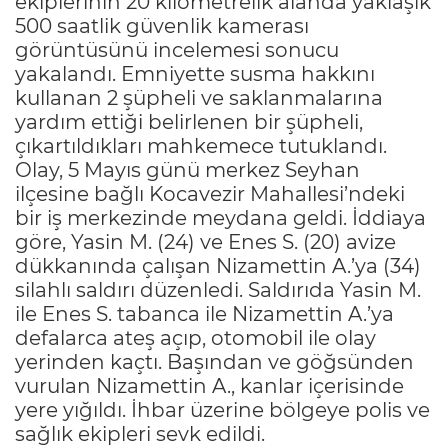
ekiplerinin 20 kilometrelik alanda yaklaşık
500 saatlik güvenlik kamerası
görüntüsünü incelemesi sonucu
yakalandı. Emniyette susma hakkını
kullanan 2 şüpheli ve saklanmalarına
yardım ettiği belirlenen bir şüpheli,
çıkartıldıkları mahkemece tutuklandı.
Olay, 5 Mayıs günü merkez Seyhan
ilçesine bağlı Kocavezir Mahallesi’ndeki
bir iş merkezinde meydana geldi. İddiaya
göre, Yasin M. (24) ve Enes S. (20) avize
dükkanında çalışan Nizamettin A.’ya (34)
silahlı saldırı düzenledi. Saldırıda Yasin M.
ile Enes S. tabanca ile Nizamettin A.’ya
defalarca ateş açıp, otomobil ile olay
yerinden kaçtı. Başından ve göğsünden
vurulan Nizamettin A., kanlar içerisinde
yere yığıldı. İhbar üzerine bölgeye polis ve
sağlık ekipleri sevk edildi.