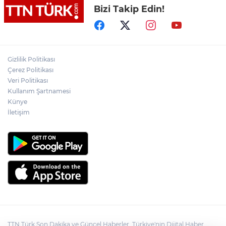
Bizi Takip Edin!
İstanbul’dan Tekirdağ’a hafta sonu akını:
Kilometrelerce araç kuyruğu
Akın Gürlek: Örgüt silahları bırakacak,
Gizlilik Politikası
mağaraları boşaltacak
Çerez Politikası
Veri Politikası
Kullanım Şartnamesi
Terörsüz Türkiye yasa teklifi
komisyondan geçti
Künye
İletişim
TTN Türk Son Dakika ve Güncel Haberler, Türkiye'nin Dijital Haber