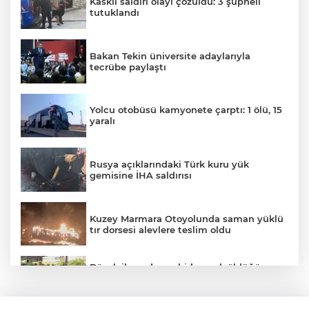
Kasklı saldırı olayı çözüldü: 3 şüpheli
tutuklandı
Bakan Tekin üniversite adaylarıyla
tecrübe paylaştı
Yolcu otobüsü kamyonete çarptı: 1 ölü, 15
yaralı
Rusya açıklarındaki Türk kuru yük
gemisine İHA saldırısı
Kuzey Marmara Otoyolunda saman yüklü
tır dorsesi alevlere teslim oldu
Böcek ilacından zehirlenerek öldüğü
iddia edilen Yusuf Talha son yolculuğuna
uğurlandı