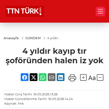
Anasayfa
GÜNDEM
4 yıldır
kayıp tır
şoföründen
4 yıldır kayıp tır
halen iz
yok
şoföründen halen iz yok
Haber Giriş Tarihi: 16.05.2026 13:28
Haber Güncellenme Tarihi: 16.05.2026 14:24
Kaynak: İHA