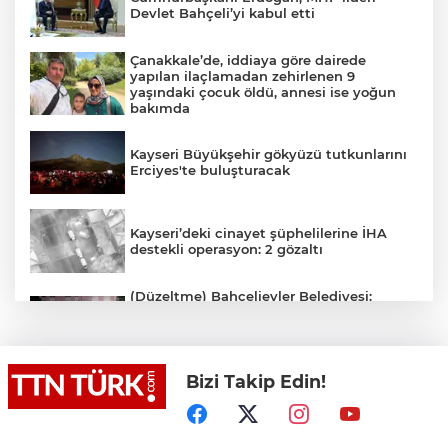
Devlet Bahçeli’yi kabul etti
Çanakkale’de, iddiaya göre dairede
yapılan ilaçlamadan zehirlenen 9
yaşındaki çocuk öldü, annesi ise yoğun
bakımda
Kayseri Büyükşehir gökyüzü tutkunlarını
Erciyes'te buluşturacak
Kayseri’deki cinayet şüphelilerine İHA
destekli operasyon: 2 gözaltı
(Düzeltme) Bahçelievler Belediyesi:
"Binanın önceden tahliye edilmesi
nedeniyle ilk belirlemelere göre herhangi
bir can kaybı veya yaralanma
bulunmamaktadır"
Bizi Takip Edin!
Adalet Bakanı Gürlek eski Özel Harekat
Başkanı Behçet Oktay’ın yakınlarını
kabul etti