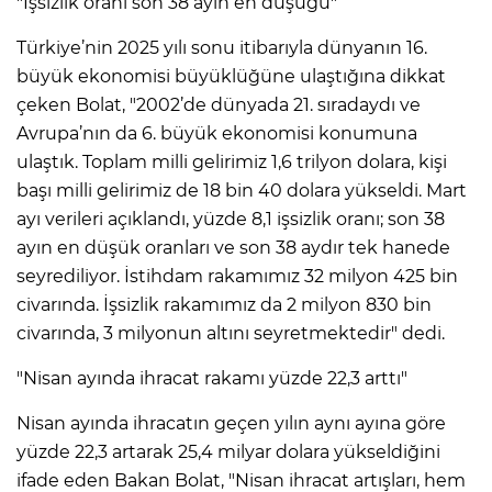
"İşsizlik oranı son 38 ayın en düşüğü"
Türkiye’nin 2025 yılı sonu itibarıyla dünyanın 16.
büyük ekonomisi büyüklüğüne ulaştığına dikkat
çeken Bolat, "2002’de dünyada 21. sıradaydı ve
Avrupa’nın da 6. büyük ekonomisi konumuna
ulaştık. Toplam milli gelirimiz 1,6 trilyon dolara, kişi
başı milli gelirimiz de 18 bin 40 dolara yükseldi. Mart
ayı verileri açıklandı, yüzde 8,1 işsizlik oranı; son 38
ayın en düşük oranları ve son 38 aydır tek hanede
seyrediliyor. İstihdam rakamımız 32 milyon 425 bin
civarında. İşsizlik rakamımız da 2 milyon 830 bin
civarında, 3 milyonun altını seyretmektedir" dedi.
"Nisan ayında ihracat rakamı yüzde 22,3 arttı"
Nisan ayında ihracatın geçen yılın aynı ayına göre
yüzde 22,3 artarak 25,4 milyar dolara yükseldiğini
ifade eden Bakan Bolat, "Nisan ihracat artışları, hem