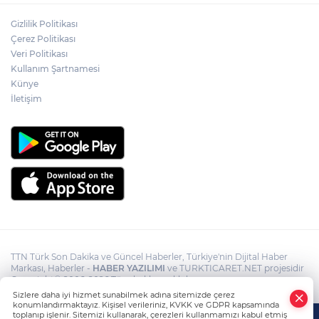
Psikolog Çapar: "Sıcak havalarda
Gizlilik Politikası
kendimizi daha gergin, sabırsız ve öfkeli
Çerez Politikası
hissedebiliriz"
Veri Politikası
Kullanım Şartnamesi
Bakan Yumaklı: "İspanya’da
görevlendirilen 2 yangın söndürme
Künye
uçağımız, çalışmalarını başarıyla
İletişim
tamamlayarak yurda döndü"
TTN Türk Son Dakika ve Güncel Haberler, Türkiye'nin Dijital Haber
Markası, Haberler -
HABER YAZILIMI
ve TURKTICARET.NET projesidir
Copyright© 2006-2026 Tüm hakları saklıdır.
Sizlere daha iyi hizmet sunabilmek adına sitemizde çerez
konumlandırmaktayız. Kişisel verileriniz, KVKK ve GDPR kapsamında
toplanıp işlenir. Sitemizi kullanarak, çerezleri kullanmamızı kabul etmiş