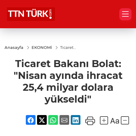
Anasayfa
EKONOMİ
Ticaret
Bakanı
Bolat:
Ticaret Bakanı Bolat:
"Nisan
ayında
ihracat
"Nisan ayında ihracat
25,4
milyar
25,4 milyar dolara
dolara
yükseldi"
yükseldi"