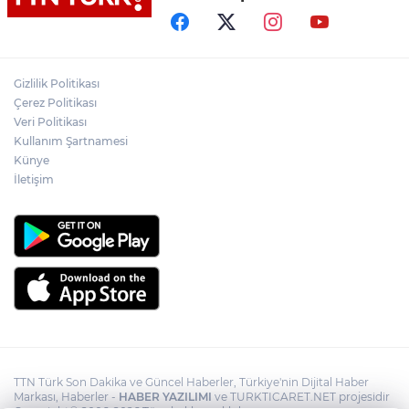
gözyaşları arasında toprağa verildi
Yasaklı madde kullandığı için çocuğu
elinden alınan anneden tüm anne-
Gizlilik Politikası
babalara çağrı
Çerez Politikası
Veri Politikası
Kullanım Şartnamesi
Cumhurbaşkanı Erdoğan, Suudi
Arabistan yolcusu
Künye
İletişim
TTN Türk Son Dakika ve Güncel Haberler, Türkiye'nin Dijital Haber
Markası, Haberler -
HABER YAZILIMI
ve TURKTICARET.NET projesidir