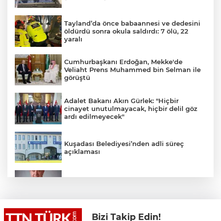
Tayland’da önce babaannesi ve dedesini
öldürdü sonra okula saldırdı: 7 ölü, 22
yaralı
Cumhurbaşkanı Erdoğan, Mekke'de
Veliaht Prens Muhammed bin Selman ile
görüştü
Adalet Bakanı Akın Gürlek: "Hiçbir
cinayet unutulmayacak, hiçbir delil göz
ardı edilmeyecek"
Kuşadası Belediyesi’nden adli süreç
açıklaması
İş Bankası Grubu üst yönetiminde görev
değişimi
Bizi Takip Edin!
Yeni aldığı motosikletle kaza yapan genç