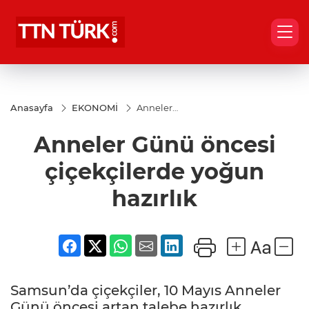
Anasayfa
EKONOMİ
Anneler
Günü
öncesi
Anneler Günü öncesi
çiçekçilerde
yoğun
hazırlık
çiçekçilerde yoğun
hazırlık
Samsun’da çiçekçiler, 10 Mayıs Anneler
Günü öncesi artan talebe hazırlık